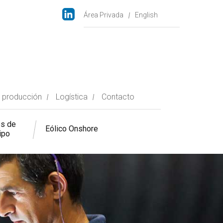
Área Privada
English
 producción
Logística
Contacto
es de
Eólico Onshore
ipo