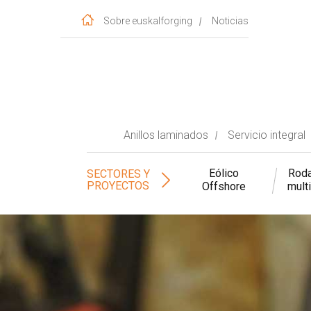
Sobre euskalforging
Noticias
Anillos laminados
Servicio integral
Eólico
Roda
SECTORES Y
PROYECTOS
Offshore
mult