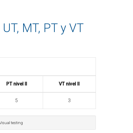
n UT, MT, PT y VT
PT nivel II
VT nivel II
5
3
 Visual testing