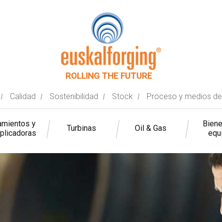
ROLLING THE FUTURE
Calidad
Sostenibilidad
Stock
Proceso y medios de
mientos y
Bien
Turbinas
Oil & Gas
iplicadoras
equ