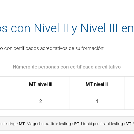
 con Nivel II y Nivel III e
o con certificados acreditativos de su formación:
Número de personas con certificado acreditativo
MT nivel III
MT nivel II
2
4
ic testing /
MT
: Magnetic particle testing /
PT
: Liquid penetrant testing /
VT
: