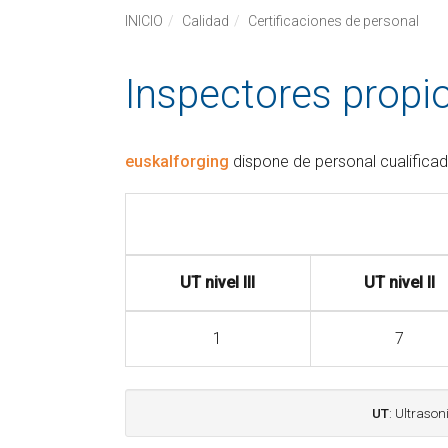
INICIO
Calidad
Certificaciones de personal
Inspectores propios
euskalforging
dispone de personal cualificad
UT nivel III
UT nivel II
1
7
UT
: Ultrason