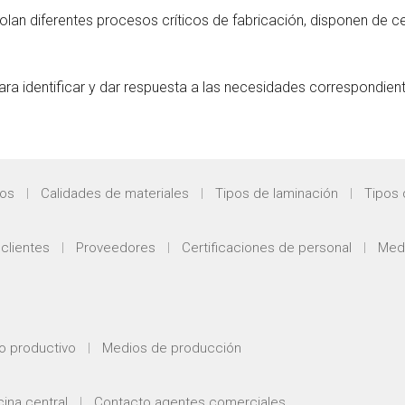
lan diferentes procesos críticos de fabricación, disponen de cer
ra identificar y dar respuesta a las necesidades correspondien
dos
Calidades de materiales
Tipos de laminación
Tipos 
clientes
Proveedores
Certificaciones de personal
Medi
o productivo
Medios de producción
cina central
Contacto agentes comerciales