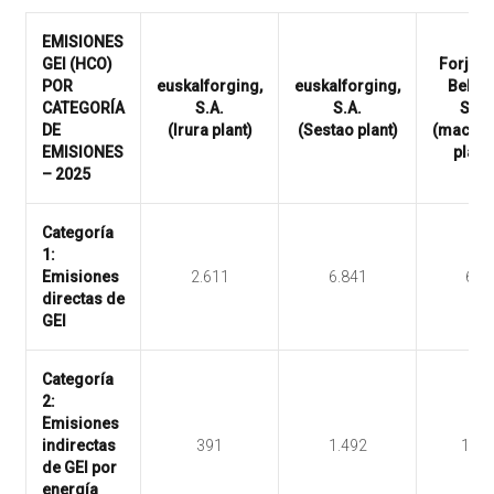
EMISIONES
GEI (HCO)
Forjas 
POR
euskalforging,
euskalforging,
Belako
CATEGORÍA
S.A.
S.A.
S.A.
DE
(Irura plant)
(Sestao plant)
(machin
EMISIONES
plant
– 2025
Categoría
1:
Emisiones
2.611
6.841
67
directas de
GEI
Categoría
2:
Emisiones
indirectas
391
1.492
163
de GEI por
energía