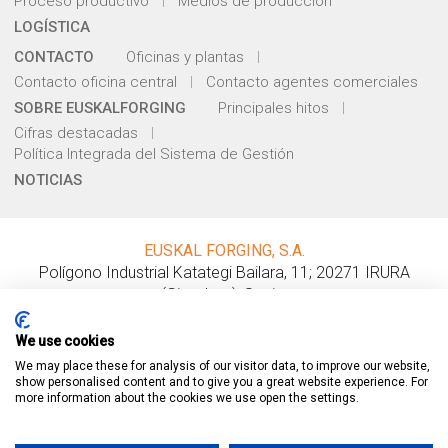
Proceso productivo
Medios de producción
LOGÍSTICA
CONTACTO
Oficinas y plantas
Contacto oficina central
Contacto agentes comerciales
SOBRE EUSKALFORGING
Principales hitos
Cifras destacadas
Política Integrada del Sistema de Gestión
NOTICIAS
EUSKAL FORGING, S.A.
Polígono Industrial Katategi Bailara, 11
;
20271
IRURA
(
Gipuzkoa
);
Spain
.
Tel.:
+ 34 943 69 14 12
;
Fax: + 34 943 69 16 54
comercial@euskalforging.com
We use cookies
We may place these for analysis of our visitor data, to improve our website,
Condiciones generales de venta
Aviso legal
show personalised content and to give you a great website experience. For
more information about the cookies we use open the settings.
Política de privacidad
Política de cookies
SÍGUENOS EN