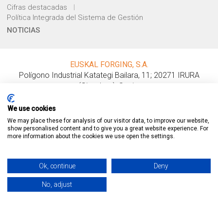
Cifras destacadas
Política Integrada del Sistema de Gestión
NOTICIAS
EUSKAL FORGING, S.A.
Polígono Industrial Katategi Bailara, 11
;
20271
IRURA
(
Gipuzkoa
);
Spain
.
Tel.:
+ 34 943 69 14 12
;
Fax: + 34 943 69 16 54
comercial@euskalforging.com
We use cookies
We may place these for analysis of our visitor data, to improve our website,
Condiciones generales de venta
Aviso legal
show personalised content and to give you a great website experience. For
more information about the cookies we use open the settings.
Política de privacidad
Política de cookies
SÍGUENOS EN
Ok, continue
Deny
No, adjust