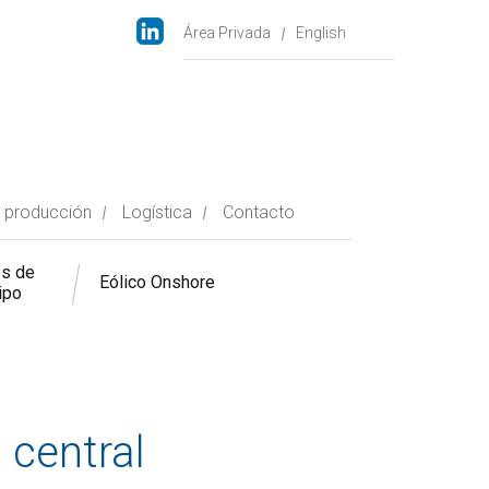
Área Privada
English
 producción
Logística
Contacto
es de
Eólico Onshore
ipo
 central