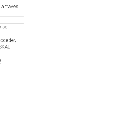
 a través
o se
acceder,
USKAL
e