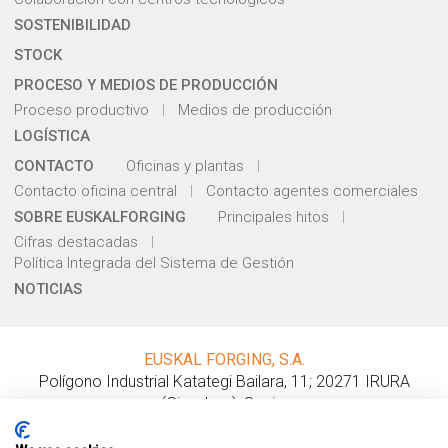
SOSTENIBILIDAD
STOCK
PROCESO Y MEDIOS DE PRODUCCIÓN
Proceso productivo
Medios de producción
LOGÍSTICA
CONTACTO
Oficinas y plantas
Contacto oficina central
Contacto agentes comerciales
SOBRE EUSKALFORGING
Principales hitos
Cifras destacadas
Política Integrada del Sistema de Gestión
NOTICIAS
EUSKAL FORGING, S.A.
Polígono Industrial Katategi Bailara, 11
;
20271
IRURA
(
Gipuzkoa
);
Spain
.
Tel.:
+ 34 943 69 14 12
;
Fax: + 34 943 69 16 54
comercial@euskalforging.com