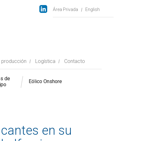
Área Privada
English
 producción
Logística
Contacto
es de
Eólico Onshore
ipo
icantes en su